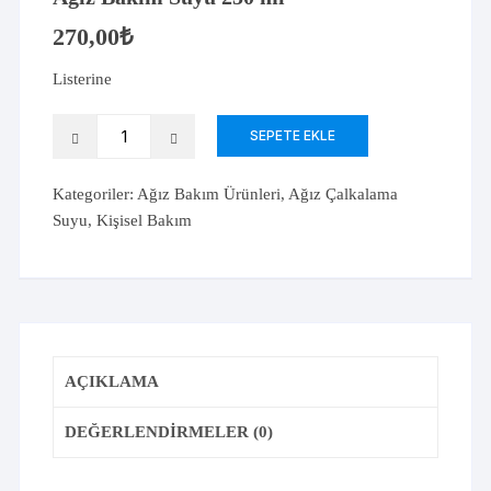
270,00
₺
Listerine
Listerine
SEPETE EKLE
Cool
Mint
Kategoriler:
Ağız Bakım Ürünleri
,
Ağız Çalkalama
Hafif
Suyu
,
Kişisel Bakım
Tat
Alkolsüz
Ağız
Bakım
Suyu
250
AÇIKLAMA
ml
adet
DEĞERLENDIRMELER (0)