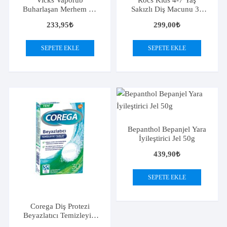
Vicks Vaporub
Rocs Kids 4-7 Yaş
Buharlaşan Merhem 38
Sakızlı Diş Macunu 35
gr
ml
233,95
₺
299,00
₺
SEPETE EKLE
SEPETE EKLE
Bepanthol Bepanjel Yara
İyileştirici Jel 50g
439,90
₺
SEPETE EKLE
Corega Diş Protezi
Beyazlatıcı Temizleyici
30 Tablet