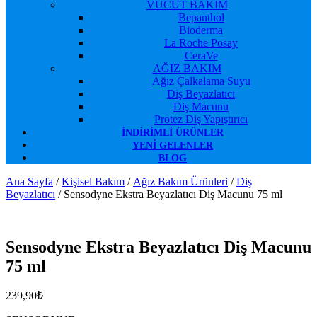
VÜCUT BAKIM
Bepanthol
Bioderma
La Roche Posay
CeraVe
AĞIZ BAKIM
Ağız Çalkalama Suyu
Diş Beyazlatıcı
Diş Macunu
Protez Diş Yapıştırıcı
İNDIRIMLI ÜRÜNLER
YENI GELENLER
BLOG
Ana Sayfa
/
Kişisel Bakım
/
Ağız Bakım Ürünleri
/
Diş
Beyazlatıcı
/ Sensodyne Ekstra Beyazlatıcı Diş Macunu 75 ml
Favorilerime Ekle
Sensodyne Ekstra Beyazlatıcı Diş Macunu
75 ml
239,90
₺