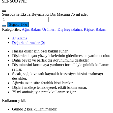
SENSODYNE
Sensodyne Ekstra Beyazlatıcı Diş Macunu 75 ml adet
Sepete Ekle
Kategoriler:
Ağız Bakım Ürünleri
,
Diş Beyazlatıcı
,
Kişisel Bakım
Açıklama
Değerlendirmeler (0)
Hassas dişler için özel bakım sunar.
Dişlerde oluşan yüzey lekelerinin giderilmesine yardımcı olur.
Daha beyaz ve parlak diş görünümünü destekler.
Diş minesini korumaya yardımcı formülüyle günlük kullanım
sağlar.
Sıcak, soğuk ve tatlı kaynaklı hassasiyet hissini azaltmayı
destekler.
Ağızda uzun süre ferahlık hissi bırakır.
Dişleri nazikçe temizleyerek etkili bakım sunar.
75 ml ambalajıyla pratik kullanım sağlar.
Kullanım şekli:
Günde 2 kez kullanılmalıdır.