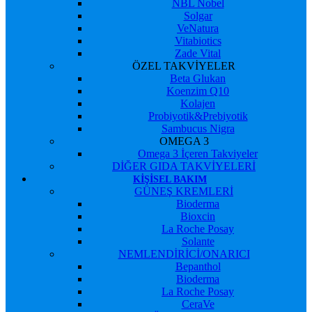
NBL Nobel
Solgar
VeNatura
Vitabiotics
Zade Vital
ÖZEL TAKVİYELER
Beta Glukan
Koenzim Q10
Kolajen
Probiyotik&Prebiyotik
Sambucus Nigra
OMEGA 3
Omega 3 İçeren Takviyeler
DİĞER GIDA TAKVİYELERİ
KIŞISEL BAKIM
GÜNEŞ KREMLERİ
Bioderma
Bioxcin
La Roche Posay
Solante
NEMLENDİRİCİ/ONARICI
Bepanthol
Bioderma
La Roche Posay
CeraVe