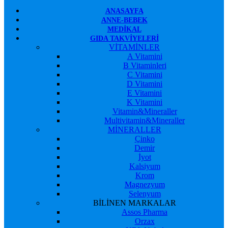
ANASAYFA
ANNE-BEBEK
MEDIKAL
GIDA TAKVIYELERI
VİTAMİNLER
A Vitamini
B Vitaminleri
C Vitamini
D Vitamini
E Vitamini
K Vitamini
Vitamin&Mineraller
Multivitamin&Mineraller
MİNERALLER
Çinko
Demir
İyot
Kalsiyum
Krom
Magnezyum
Selenyum
BİLİNEN MARKALAR
Assos Pharma
Orzax