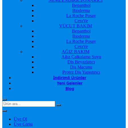
NEMLENDİRİCİ/ONARICI
Bepanthol
Bioderma
La Roche Posay
CeraVe
VÜCUT BAKIM
Bepanthol
Bioderma
La Roche Posay
CeraVe
AĞIZ BAKIM
Ağız Çalkalama Suyu
Diş Beyazlatıcı
Diş Macunu
Protez Diş Yapıştırıcı
İndirimli Ürünler
Yeni Gelenler
Blog
Üye Ol
Üye Girişi