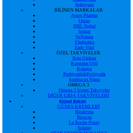
Selenyum
BİLİNEN MARKALAR
Assos Pharma
Orzax
NBL Nobel
Solgar
VeNatura
Vitabiotics
Zade Vital
ÖZEL TAKVİYELER
Beta Glukan
Koenzim Q10
Kolajen
Probiyotik&Prebiyotik
Sambucus Nigra
OMEGA 3
Omega 3 İçeren Takviyeler
DİĞER GIDA TAKVİYELERİ
Kişisel Bakım
GÜNEŞ KREMLERİ
Bioderma
Bioxcin
La Roche Posay
Solante