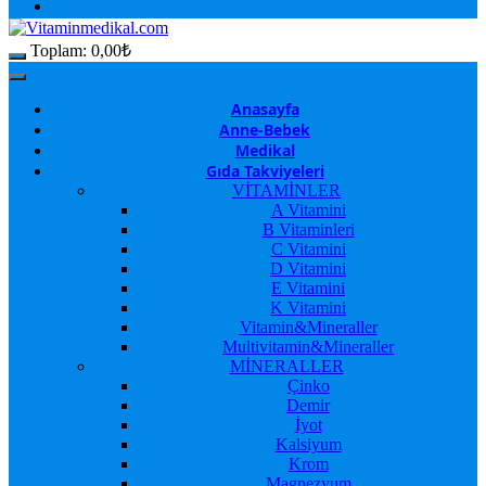
Toplam:
0,00
₺
Anasayfa
Anne-Bebek
Medikal
Gıda Takviyeleri
VİTAMİNLER
A Vitamini
B Vitaminleri
C Vitamini
D Vitamini
E Vitamini
K Vitamini
Vitamin&Mineraller
Multivitamin&Mineraller
MİNERALLER
Çinko
Demir
İyot
Kalsiyum
Krom
Magnezyum