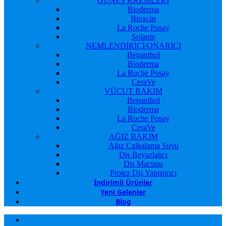
GÜNEŞ KREMLERİ
Bioderma
Bioxcin
La Roche Posay
Solante
NEMLENDİRİCİ/ONARICI
Bepanthol
Bioderma
La Roche Posay
CeraVe
VÜCUT BAKIM
Bepanthol
Bioderma
La Roche Posay
CeraVe
AĞIZ BAKIM
Ağız Çalkalama Suyu
Diş Beyazlatıcı
Diş Macunu
Protez Diş Yapıştırıcı
İndirimli Ürünler
Yeni Gelenler
Blog