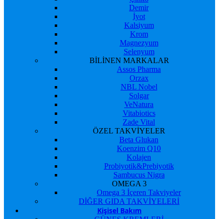
Demir
İyot
Kalsiyum
Krom
Magnezyum
Selenyum
BİLİNEN MARKALAR
Assos Pharma
Orzax
NBL Nobel
Solgar
VeNatura
Vitabiotics
Zade Vital
ÖZEL TAKVİYELER
Beta Glukan
Koenzim Q10
Kolajen
Probiyotik&Prebiyotik
Sambucus Nigra
OMEGA 3
Omega 3 İçeren Takviyeler
DİĞER GIDA TAKVİYELERİ
Kişisel Bakım